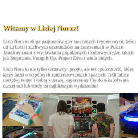
Witamy w Lisiej Norze!
Lisia Nora to ekipa pasjonatów gier tanecznych i rytmicznych, która
od lat bawi i zachwyca uczestników na konwentach w Polsce.
Jesteśmy znani z wystawiania popularnych i kultowych gier, takich
jak Stepmania, Pump It Up, Project Diva i wielu innych.
Lisia Nora to nie tylko dostawcy sprzętu, ale też społeczność, która
łączy ludzi o wspólnych zainteresowaniach i pasjach. Jeśli lubisz
muzykę, taniec i dobrą zabawę, zapraszamy Cię do odwiedzenia
naszej sali lub strefy na najbliższym wydarzeniu!