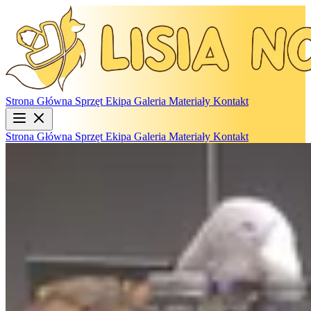
Strona Główna
Sprzęt
Ekipa
Galeria
Materiały
Kontakt
Strona Główna
Sprzęt
Ekipa
Galeria
Materiały
Kontakt